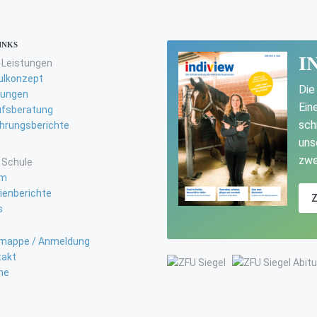
INKS
I
 Leistungen
ulkonzept
Die
fungen
Ein
ufsberatung
sch
hrungsberichte
uns
zwe
 Schule
m
ienberichte
s
omappe / Anmeldung
takt
he