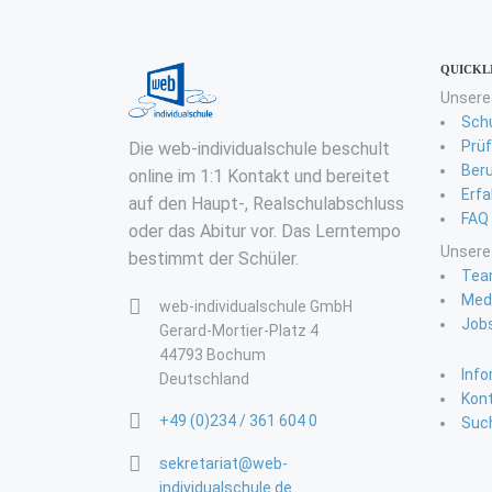
QUICKL
Unsere
Sch
Prü
Die web-individualschule beschult
Ber
online im 1:1 Kontakt und bereitet
Erfa
auf den Haupt-, Realschulabschluss
FAQ
oder das Abitur vor. Das Lerntempo
Unsere
bestimmt der Schüler.
Tea
Med
web-individualschule GmbH
Job
Gerard-Mortier-Platz 4
44793 Bochum
Inf
Deutschland
Kon
+49 (0)234 / 361 604 0
Suc
sekretariat@web-
individualschule.de