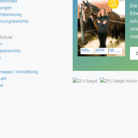
lkonzept
Die
fungen
Ein
fsberatung
sch
hrungsberichte
uns
zwe
Schule
m
enberichte
Z
s
omappe / Anmeldung
takt
he