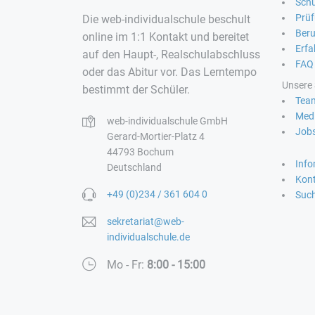
Schu
Prü
Die web-individualschule beschult
Beru
online im 1:1 Kontakt und bereitet
Erfa
auf den Haupt-, Realschulabschluss
FAQ
oder das Abitur vor. Das Lerntempo
Unsere 
bestimmt der Schüler.
Tea
Medi
web-individualschule GmbH
Job
Gerard-Mortier-Platz 4
44793 Bochum
Inf
Deutschland
Kon
+49 (0)234 / 361 604 0
Suc
sekretariat@web-
individualschule.de
Mo - Fr:
8:00 - 15:00