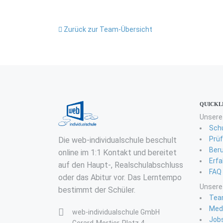
Zurück zur Team-Übersicht
QUICKL
Unsere
Sch
Prü
Die web-individualschule beschult
Ber
online im 1:1 Kontakt und bereitet
Erfa
auf den Haupt-, Realschulabschluss
FAQ
oder das Abitur vor. Das Lerntempo
Unsere
bestimmt der Schüler.
Tea
Med
web-individualschule GmbH
Job
Gerard-Mortier-Platz 4