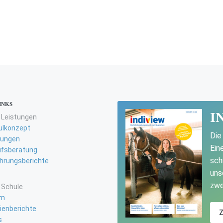
INKS
I
 Leistungen
ulkonzept
Die
fungen
Ein
ufsberatung
sch
hrungsberichte
uns
zwe
 Schule
m
ienberichte
s